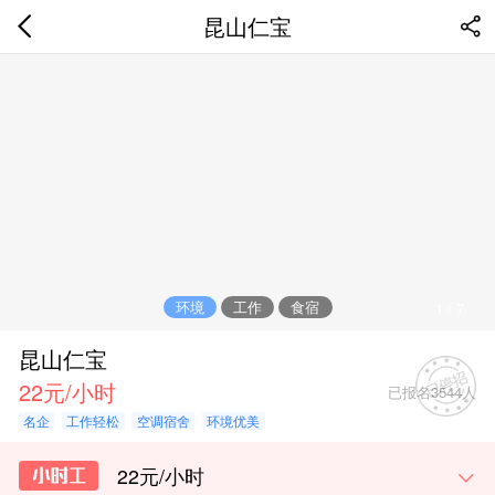
昆山仁宝
环境
工作
食宿
1
/
7
昆山仁宝
22元/小时
已报名3544人
名企
工作轻松
空调宿舍
环境优美
22元/小时