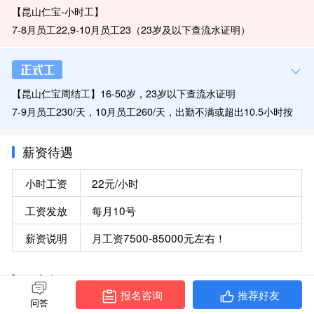
【昆山仁宝-小时工】
7-8月员工22,9-10月员工23（23岁及以下查流水证明）
入职满月离职不影响工资差价，不满月离职员工发18无差价，住宿
50/月，保险80元/月
提示，工资全额含服务费6%需要正常离职，自离旷离员工发18元/
【昆山仁宝周结工】16-50岁，23岁以下查流水证明
小时扣200
7-9月员工230/天，10月员工260/天，出勤不满或超出10.5小时按
小时折算
前打卡七天按照200元/天结算无差价，打卡七天后每周三发薪220
薪资待遇
元/天（周六日不发薪）剩余薪资发薪日结清，住宿50/月，水电均
小时工资
22元/小时
摊，不扣社保，保险80元/月
提示，工资全额含服务费6个点，需正常离职，员工自离旷离扣200
工资发放
每月10号
元
薪资说明
月工资7500-85000元左右！
住宿餐饮
报名咨询
推荐好友
问答
伙食情况
刷卡用餐，吃多少扣多少