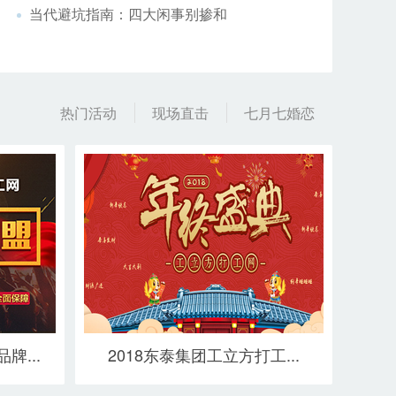
当代避坑指南：四大闲事别掺和
热门活动
现场直击
七月七婚恋
牌...
2018东泰集团工立方打工...