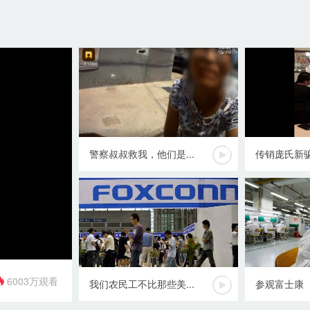
警察叔叔救我，他们是...
传销庞氏新骗
6003万观看
我们农民工不比那些美...
参观富士康
00:00
/
00:00