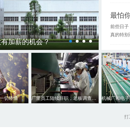
前些日子
真的特别
没有加薪的机会？
在电子
一切矫情
厂里员工陆续辞职，老板调查原来是...
打