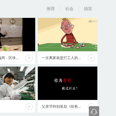
推荐
社会
搞笑
局：区块...
一次离家就是打工人的...
父亲节特别策划《给爸...