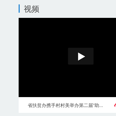
视频
省扶贫办携手村村美举办第二届“助...